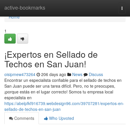
Home
active-bookmarks
Togg
navi
Home
1
¡Expertos en Sellado de
Techos en San Juan!
oisipmew473264
206 days ago
News
Discuss
Encontrar un especialista confiable para el sellado de techos en
San Juan puede ser una tarea difícil. Pero, no te preocupes,
¡porque estás en el lugar correcto! Somos tu empresa local
especialista en
https://abelpfkf916739.webdesign96.com/39707281/expertos-en-
sellado-de-techos-en-san-juan
Comments
Who Upvoted