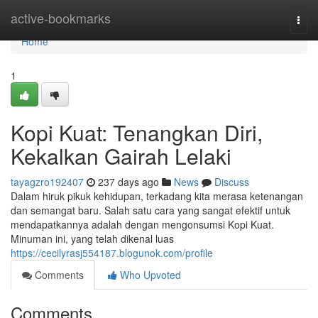
Home
active-bookmarks
Togg
navi
Home
1
Kopi Kuat: Tenangkan Diri,
Kekalkan Gairah Lelaki
tayagzro192407
237 days ago
News
Discuss
Dalam hiruk pikuk kehidupan, terkadang kita merasa ketenangan
dan semangat baru. Salah satu cara yang sangat efektif untuk
mendapatkannya adalah dengan mengonsumsi Kopi Kuat.
Minuman ini, yang telah dikenal luas
https://cecilyrasj554187.blogunok.com/profile
Comments
Who Upvoted
Comments