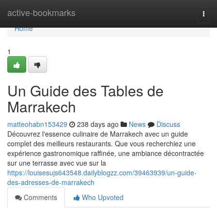
Home
active-bookmarks
Togg
navi
Home
1
Un Guide des Tables de
Marrakech
matteohabn153429
238 days ago
News
Discuss
Découvrez l'essence culinaire de Marrakech avec un guide
complet des meilleurs restaurants. Que vous recherchiez une
expérience gastronomique raffinée, une ambiance décontractée
sur une terrasse avec vue sur la
https://louisesujs643548.dailyblogzz.com/39463939/un-guide-
des-adresses-de-marrakech
Comments
Who Upvoted