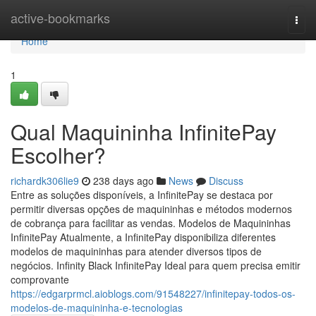
Home
active-bookmarks
Togg
navi
Home
1
Qual Maquininha InfinitePay
Escolher?
richardk306lie9
238 days ago
News
Discuss
Entre as soluções disponíveis, a InfinitePay se destaca por
permitir diversas opções de maquininhas e métodos modernos
de cobrança para facilitar as vendas. Modelos de Maquininhas
InfinitePay Atualmente, a InfinitePay disponibiliza diferentes
modelos de maquininhas para atender diversos tipos de
negócios. Infinity Black InfinitePay Ideal para quem precisa emitir
comprovante
https://edgarprmcl.aioblogs.com/91548227/infinitepay-todos-os-
modelos-de-maquininha-e-tecnologias