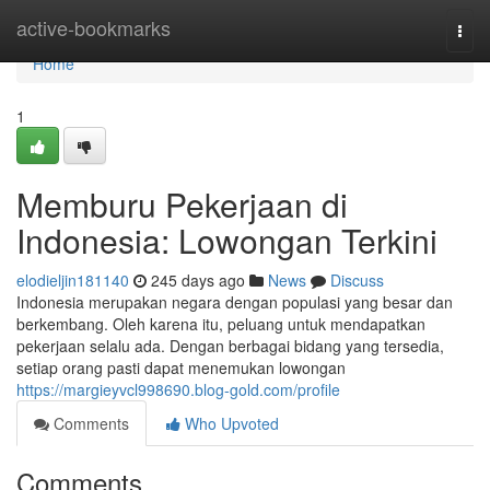
Home
active-bookmarks
Togg
navi
Home
1
Memburu Pekerjaan di
Indonesia: Lowongan Terkini
elodieljin181140
245 days ago
News
Discuss
Indonesia merupakan negara dengan populasi yang besar dan
berkembang. Oleh karena itu, peluang untuk mendapatkan
pekerjaan selalu ada. Dengan berbagai bidang yang tersedia,
setiap orang pasti dapat menemukan lowongan
https://margieyvcl998690.blog-gold.com/profile
Comments
Who Upvoted
Comments