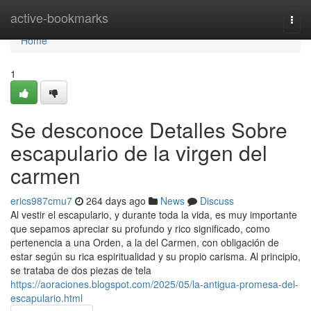
Home
active-bookmarks
Togg
navi
Home
1
Se desconoce Detalles Sobre
escapulario de la virgen del
carmen
erics987cmu7
264 days ago
News
Discuss
Al vestir el escapulario, y durante toda la vida, es muy importante
que sepamos apreciar su profundo y rico significado, como
pertenencia a una Orden, a la del Carmen, con obligación de
estar según su rica espiritualidad y su propio carisma. Al principio,
se trataba de dos piezas de tela
https://aoraciones.blogspot.com/2025/05/la-antigua-promesa-del-
escapulario.html