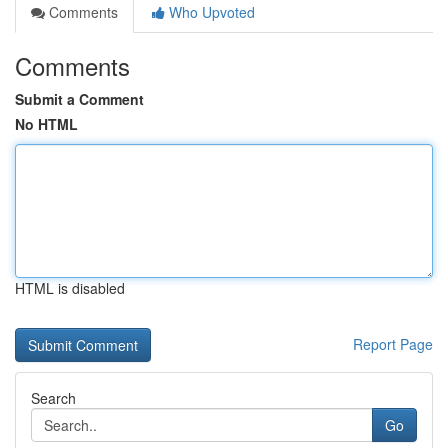
Comments
Who Upvoted
Comments
Submit a Comment
No HTML
HTML is disabled
Report Page
Search
Go