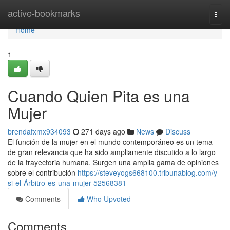
Home
active-bookmarks
Togg
navi
Home
1
Cuando Quien Pita es una
Mujer
brendafxmx934093
271 days ago
News
Discuss
El función de la mujer en el mundo contemporáneo es un tema
de gran relevancia que ha sido ampliamente discutido a lo largo
de la trayectoria humana. Surgen una amplia gama de opiniones
sobre el contribución
https://steveyogs668100.tribunablog.com/y-
si-el-Árbitro-es-una-mujer-52568381
Comments
Who Upvoted
Comments