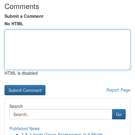
Comments
Submit a Comment
No HTML
HTML is disabled
Report Page
Search
Go
Published News
1
A ’s Inner Group Assessment: Is It Worth ...