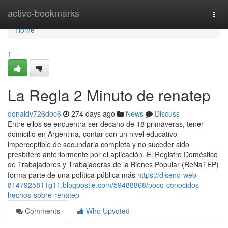
Home
active-bookmarks
Togg
navi
Home
1
La Regla 2 Minuto de renatep
donaldv726doc6
274 days ago
News
Discuss
Entre ellos se encuentra ser decano de 18 primaveras, tener
domicilio en Argentina, contar con un nivel educativo
imperceptible de secundaria completa y no suceder sido
presbítero anteriormente por el aplicación. El Registro Doméstico
de Trabajadores y Trabajadoras de la Bienes Popular (ReNaTEP)
forma parte de una política pública más
https://diseno-web-
8147925811g11.blogpostie.com/59488868/poco-conocidos-
hechos-sobre-renatep
Comments
Who Upvoted