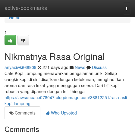
Home
active-bookmarks
Togg
navi
Home
1
Nikmatnya Rasa Original
anyaxiwk668909
271 days ago
News
Discuss
Cafe Kopi Lampung menawarkan pengalaman unik. Setiap
cangkir kopi di sini disajikan dengan ketekunan, menghadirkan
aroma dan rasa lezat yang menggugah selera. Dari biji kopi
robusta yang dipanen dengan teliti hingga
https://lawsonpace078047.blogdomago.com/36812251/rasa-asli-
kopi-lampung
Comments
Who Upvoted
Comments