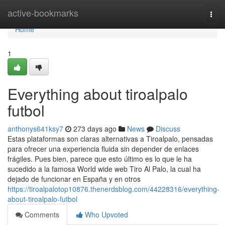
Home
active-bookmarks
Togg
navi
Home
1
Everything about tiroalpalo
futbol
anthonys641ksy7
273 days ago
News
Discuss
Estas plataformas son claras alternativas a Tiroalpalo, pensadas
para ofrecer una experiencia fluida sin depender de enlaces
frágiles. Pues bien, parece que esto último es lo que le ha
sucedido a la famosa World wide web Tiro Al Palo, la cual ha
dejado de funcionar en España y en otros
https://tiroalpalotop10876.thenerdsblog.com/44228316/everything-
about-tiroalpalo-futbol
Comments
Who Upvoted