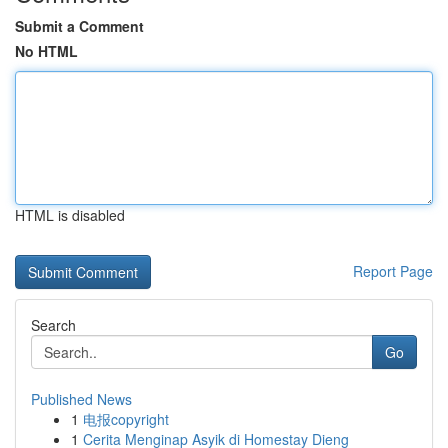
Submit a Comment
No HTML
HTML is disabled
Report Page
Search
Go
Published News
1
电报copyright
1
Cerita Menginap Asyik di Homestay Dieng