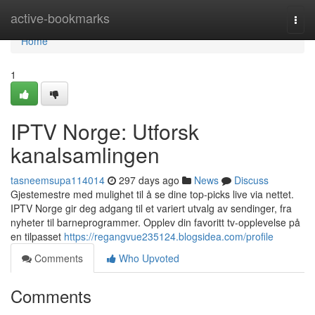
Home
active-bookmarks
Togg
navi
Home
1
IPTV Norge: Utforsk
kanalsamlingen
tasneemsupa114014
297 days ago
News
Discuss
Gjestemestre med mulighet til å se dine top-picks live via nettet.
IPTV Norge gir deg adgang til et variert utvalg av sendinger, fra
nyheter til barneprogrammer. Opplev din favoritt tv-opplevelse på
en tilpasset
https://regangvue235124.blogsidea.com/profile
Comments
Who Upvoted
Comments