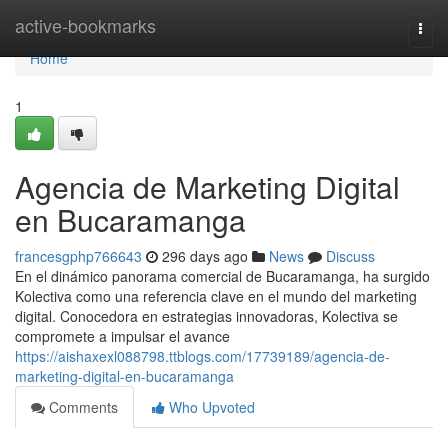
Home
active-bookmarks
Togg
navi
Home
1
Agencia de Marketing Digital
en Bucaramanga
francesgphp766643
296 days ago
News
Discuss
En el dinámico panorama comercial de Bucaramanga, ha surgido
Kolectiva como una referencia clave en el mundo del marketing
digital. Conocedora en estrategias innovadoras, Kolectiva se
compromete a impulsar el avance
https://aishaxexl088798.ttblogs.com/17739189/agencia-de-
marketing-digital-en-bucaramanga
Comments
Who Upvoted