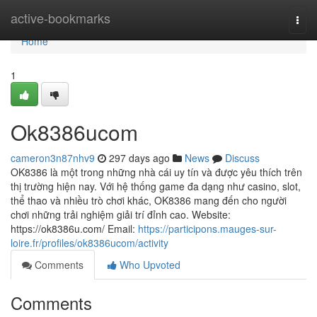
Home
active-bookmarks
Togg
navi
Home
1
Ok8386ucom
cameron3n87nhv9
297 days ago
News
Discuss
OK8386 là một trong những nhà cái uy tín và được yêu thích trên
thị trường hiện nay. Với hệ thống game đa dạng như casino, slot,
thể thao và nhiều trò chơi khác, OK8386 mang đến cho người
chơi những trải nghiệm giải trí đỉnh cao. Website:
https://ok8386u.com/ Email:
https://participons.mauges-sur-
loire.fr/profiles/ok8386ucom/activity
Comments
Who Upvoted
Comments