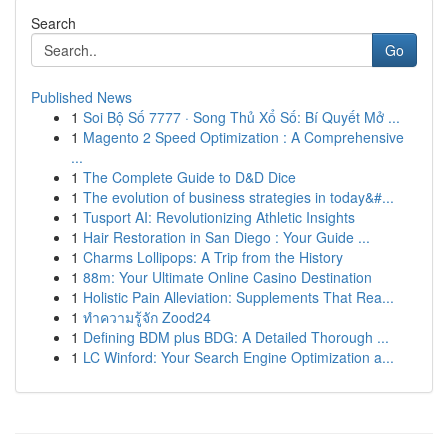
Search
Go
Published News
1
Soi Bộ Số 7777 · Song Thủ Xổ Số: Bí Quyết Mở ...
1
Magento 2 Speed Optimization : A Comprehensive
...
1
The Complete Guide to D&D Dice
1
The evolution of business strategies in today&#...
1
Tusport AI: Revolutionizing Athletic Insights
1
Hair Restoration in San Diego : Your Guide ...
1
Charms Lollipops: A Trip from the History
1
88m: Your Ultimate Online Casino Destination
1
Holistic Pain Alleviation: Supplements That Rea...
1
ทำความรู้จัก Zood24
1
Defining BDM plus BDG: A Detailed Thorough ...
1
LC Winford: Your Search Engine Optimization a...