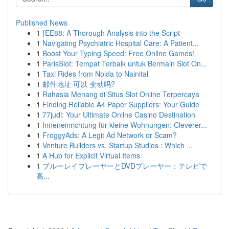
Published News
1
{EE88: A Thorough Analysis into the Script
1
Navigating Psychiatric Hospital Care: A Patient...
1
Boost Your Typing Speed: Free Online Games!
1
ParisSlot: Tempat Terbaik untuk Bermain Slot On...
1
Taxi Rides from Noida to Nainital
1
邮件地址 可以 变动吗?
1
Rahasia Menang di Situs Slot Online Terpercaya
1
Finding Reliable A4 Paper Suppliers: Your Guide
1
77judi: Your Ultimate Online Casino Destination
1
Inneneinrichtung für kleine Wohnungen: Cleverer...
1
FroggyAds: A Legit Ad Network or Scam?
1
Venture Builders vs. Startup Studios : Which ...
1
A Hub for Explicit Virtual Items
1
ブルーレイプレーヤーとDVDプレーヤー：テレビで
高...