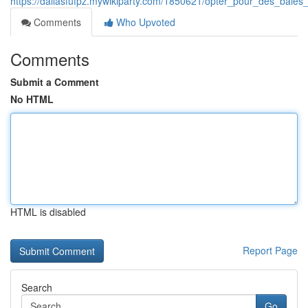
https://dallasfufpz.mywikiparty.com/1850621/opter_pour_des_ba
Comments
Who Upvoted
Comments
Submit a Comment
No HTML
HTML is disabled
Report Page
Search
Go