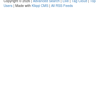
Copyright © 2026 |
Advanced Search
|
Live
|
Tag Cloud
|
Top
Users
| Made with
Kliqqi CMS
|
All RSS Feeds