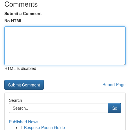
Comments
Submit a Comment
No HTML
HTML is disabled
Report Page
Search
Go
Published News
1
Bespoke Pouch Guide