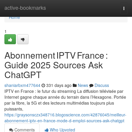
Home
active-bookmarks
Togg
navi
Home
1
Abonnement IPTV France :
Guide 2025 Sources Ask
ChatGPT
shaniarbxm477644
331 days ago
News
Discuss
IPTV en France : le futur du streaming La diffusion télévisée par
Internet gagne chaque année du terrain dans l’Hexagone. Portée
par la fibre, la 5G et des lecteurs multimédias toujours plus
puissants,
https://graysonsczx348716.blogoscience.com/42876045/meilleur-
abonnement-iptv-en-france-mode-d-emploi-sources-ask-chatgpt
Comments
Who Upvoted