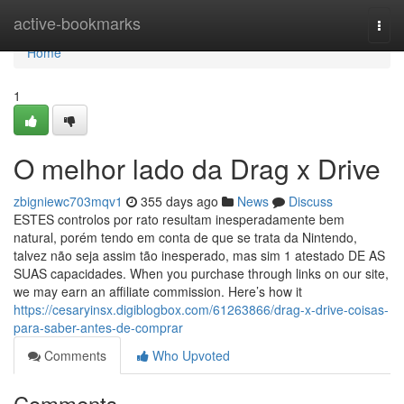
Home
active-bookmarks
Togg
navi
Home
1
O melhor lado da Drag x Drive
zbigniewc703mqv1
355 days ago
News
Discuss
ESTES controlos por rato resultam inesperadamente bem
natural, porém tendo em conta de que se trata da Nintendo,
talvez não seja assim tão inesperado, mas sim 1 atestado DE AS
SUAS capacidades. When you purchase through links on our site,
we may earn an affiliate commission. Here’s how it
https://cesaryinsx.digiblogbox.com/61263866/drag-x-drive-coisas-
para-saber-antes-de-comprar
Comments
Who Upvoted
Comments