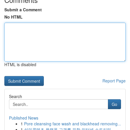
Submit a Comment
No HTML
HTML is disabled
Report Page
Search
Go
Published News
1
Pore cleansing face wash and blackhead removing...
1
성인콘텐츠 플랫폼 고객를 위한 인터넷 스트리밍 ...