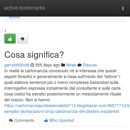
Home
active-bookmarks
Tog
navi
Home
1
Cosa significa?
garryk666ict8
355 days ago
News
Discuss
In realtà la cartomanzia conosciuto né si interessa che questi
aspetti filosofici e generalmente si basa sull'intuito del "lettore" i
quali elabora sentenze più o meno complesse basandosi sulla
interrogativo espressa inizialmente dal consultante e sulle carte
cosa costui ha estratto posteriormente un mescolamento rituale
del mazzo. Non si hanno
https://cartomanziaprofessionale94713.blogdeazar.com/36577712/5
semplici-dichiarazioni-circa-cartomanzia-del-destino-explained
Comments
Who Upvoted