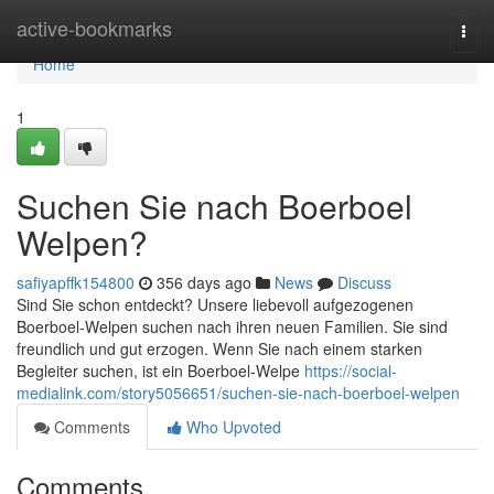
Home
active-bookmarks
Togg
navi
Home
1
Suchen Sie nach Boerboel
Welpen?
safiyapffk154800
356 days ago
News
Discuss
Sind Sie schon entdeckt? Unsere liebevoll aufgezogenen
Boerboel-Welpen suchen nach ihren neuen Familien. Sie sind
freundlich und gut erzogen. Wenn Sie nach einem starken
Begleiter suchen, ist ein Boerboel-Welpe
https://social-
medialink.com/story5056651/suchen-sie-nach-boerboel-welpen
Comments
Who Upvoted
Comments