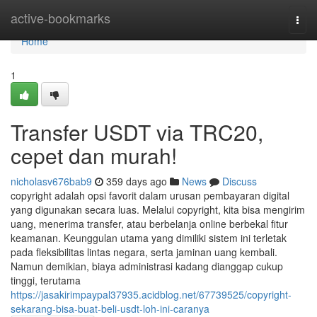
Home
active-bookmarks
Togg
navi
Home
1
Transfer USDT via TRC20,
cepet dan murah!
nicholasv676bab9
359 days ago
News
Discuss
copyright adalah opsi favorit dalam urusan pembayaran digital
yang digunakan secara luas. Melalui copyright, kita bisa mengirim
uang, menerima transfer, atau berbelanja online berbekal fitur
keamanan. Keunggulan utama yang dimiliki sistem ini terletak
pada fleksibilitas lintas negara, serta jaminan uang kembali.
Namun demikian, biaya administrasi kadang dianggap cukup
tinggi, terutama
https://jasakirimpaypal37935.acidblog.net/67739525/copyright-
sekarang-bisa-buat-beli-usdt-loh-ini-caranya