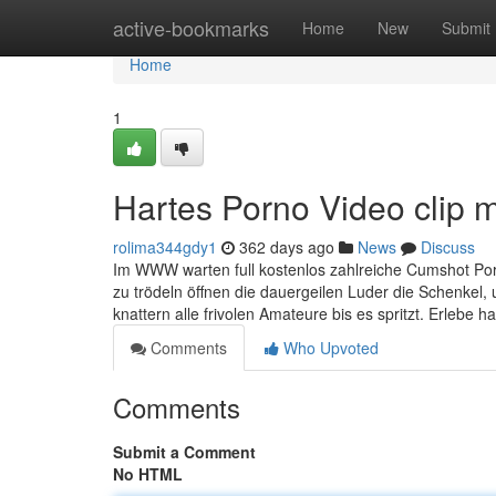
Home
active-bookmarks
Home
New
Submit
Home
1
Hartes Porno Video clip m
rolima344gdy1
362 days ago
News
Discuss
Im WWW warten full kostenlos zahlreiche Cumshot Por
zu trödeln öffnen die dauergeilen Luder die Schenke
knattern alle frivolen Amateure bis es spritzt. Erlebe 
Comments
Who Upvoted
Comments
Submit a Comment
No HTML