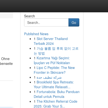
Search
Go
Published News
1
Slot Server Thailand
Terbaik 2024
1
가슴 볼륨 업 후회 없이 고르
는 방법
1
Kızartma Yağı Seçimi:
. Ohne
İpuçları ve Püf Noktaları
benseite
1
Lipo C Peptide: The New
Frontier in Skincare?
1
شركة تنظيف جدة
1
Brookfield Spa Retreats:
Your Ultimate Relaxati...
1
Fortunabola: Buku Panduan
Detail untuk Pemula
1
The Kitchen Referral Code
2025: Grab Your S...