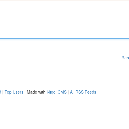
Rep
d
|
Top Users
| Made with
Kliqqi CMS
|
All RSS Feeds