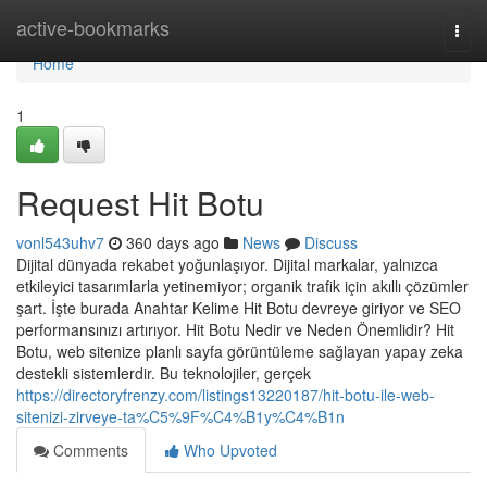
Home
active-bookmarks
Togg
navi
Home
1
Request Hit Botu
vonl543uhv7
360 days ago
News
Discuss
Dijital dünyada rekabet yoğunlaşıyor. Dijital markalar, yalnızca
etkileyici tasarımlarla yetinemiyor; organik trafik için akıllı çözümler
şart. İşte burada Anahtar Kelime Hit Botu devreye giriyor ve SEO
performansınızı artırıyor. Hit Botu Nedir ve Neden Önemlidir? Hit
Botu, web sitenize planlı sayfa görüntüleme sağlayan yapay zeka
destekli sistemlerdir. Bu teknolojiler, gerçek
https://directoryfrenzy.com/listings13220187/hit-botu-ile-web-
sitenizi-zirveye-ta%C5%9F%C4%B1y%C4%B1n
Comments
Who Upvoted