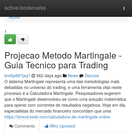
Home
active-bookmarks
Togg
navi
Home
1
Projecao Metodo Martingale -
Guia Tecnico para Trading
brettp887jaq7
362 days ago
News
Discuss
O sistema Martingale representa uma das metodologias mais
debatidas no universo do trading, e uma ferramenta vital neste
processo é a Calculadora Martingale. Pesquisadores sugerem
que o Martingale desenvolveu-se como uma solução matemática
para operar com correntes de resultados negativos. Hoje em dia,
especialistas do mercado financeiro concordam que uma
https://forexinvesti.com/calculadora-de-martingale-online
Comments
Who Upvoted