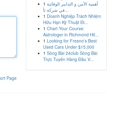
1
أهمية الأمن و التدابير الوقائية
في شركة تأ...
1
Doanh Nghiệp Trách Nhiệm
Hữu Hạn Kỹ Thuật Đi...
1
Chart Your Course:
Astrologer in Richmond Hil...
1
Looking for Fresno's Best
Used Cars Under $15,000
1
Sòng Bài 24club Sòng Bài
Trực Tuyến Hàng Đầu V...
ort Page