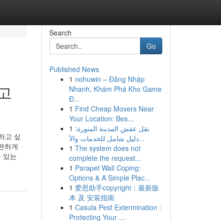
Search
Go
Published News
1
nohuwin – Đăng Nhập
 고
Nhanh, Khám Phá Kho Game
Đ...
1
Find Cheap Movers Near
Your Location: Bes...
1
نقل عفش المدينة المنورة:
험하고 싶
دليل شامل للخدمات والأ...
 편하게
1
The system does not
 있는
complete the request...
1
Parapet Wall Coping:
Options & A Simple Plac...
1
爱思助手copyright：最新版
本 及 安装指南
1
Casula Pest Extermination :
Protecting Your ...