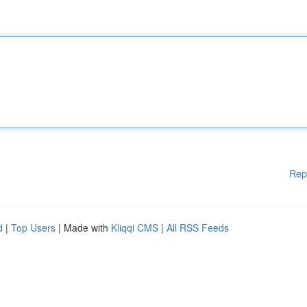
Rep
d
|
Top Users
| Made with
Kliqqi CMS
|
All RSS Feeds