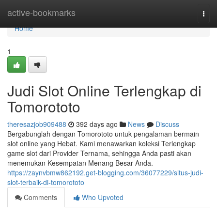
Home
active-bookmarks
Togg
navi
Home
1
Judi Slot Online Terlengkap di
Tomorototo
theresazjob909488
392 days ago
News
Discuss
Bergabunglah dengan Tomorototo untuk pengalaman bermain
slot online yang Hebat. Kami menawarkan koleksi Terlengkap
game slot dari Provider Ternama, sehingga Anda pasti akan
menemukan Kesempatan Menang Besar Anda.
https://zaynvbmw862192.get-blogging.com/36077229/situs-judi-
slot-terbaik-di-tomorototo
Comments
Who Upvoted