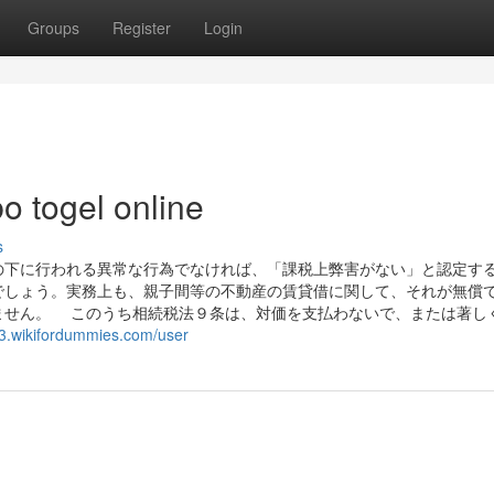
Groups
Register
Login
o togel online
s
下に行われる異常な行為でなければ、「課税上弊害がない」と認定す
でしょう。実務上も、親子間等の不動産の賃貸借に関して、それが無償
ません。 このうち相続税法９条は、対価を支払わないで、または著し
z3.wikifordummies.com/user