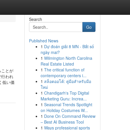
Search
Go
Published News
1
Dự đoán giải 8 MN - Bắt số
ngày mai?
1
Wilmington North Carolina
Real Estate Listed
1
The critical function of
ることが
contemporary centers i...
で行われ
1
สล็อตออโต้: คู่มือสำหรับมือ
く低い価
ใหม่
1
Chandigarh's Top Digital
Marketing Guru: Increa...
1
Seasonal Trends Spotlight
on Holiday Costumes W...
1
Done On Command Review
– Best AI Business Tool
1
Ways professional sports