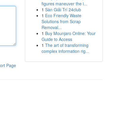
figures maneuver the i...
1
Sàn Giải Trí 24club
1
Eco Friendly Waste
Solutions from Scrap
Removal...
1
Buy Mounjaro Online: Your
Guide to Access
1
The art of transforming
complex information rig...
ort Page