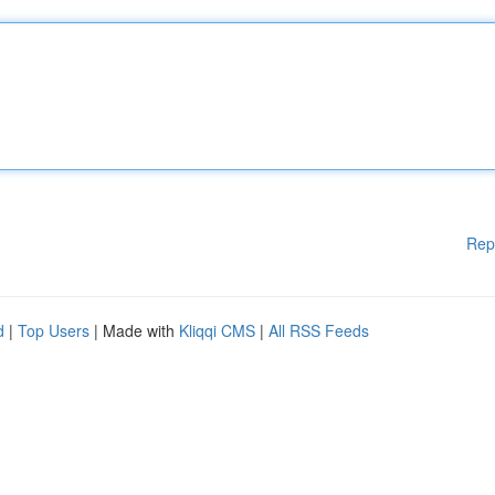
Rep
d
|
Top Users
| Made with
Kliqqi CMS
|
All RSS Feeds