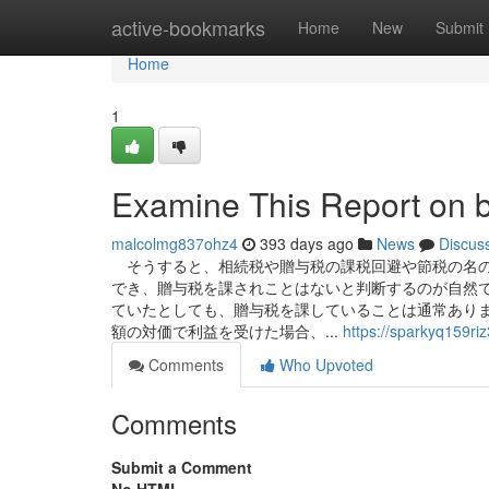
Home
active-bookmarks
Home
New
Submit
Home
1
Examine This Report on b
malcolmg837ohz4
393 days ago
News
Discus
そうすると、相続税や贈与税の課税回避や節税の名の
でき、贈与税を課されことはないと判断するのが自然
ていたとしても、贈与税を課していることは通常あり
額の対価で利益を受けた場合、...
https://sparkyq159ri
Comments
Who Upvoted
Comments
Submit a Comment