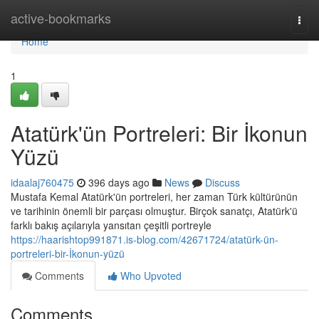
Home
active-bookmarks
Togg
navi
Home
1
Atatürk'ün Portreleri: Bir İkonun
Yüzü
idaalaj760475
396 days ago
News
Discuss
Mustafa Kemal Atatürk'ün portreleri, her zaman Türk kültürünün
ve tarihinin önemli bir parçası olmuştur. Birçok sanatçı, Atatürk'ü
farklı bakış açılarıyla yansıtan çeşitli portreyle
https://haarishtop991871.is-blog.com/42671724/atatürk-ün-
portreleri-bir-İkonun-yüzü
Comments
Who Upvoted
Comments