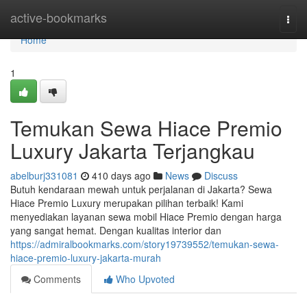
Home
active-bookmarks
Togg
navi
Home
1
Temukan Sewa Hiace Premio
Luxury Jakarta Terjangkau
abelburj331081
410 days ago
News
Discuss
Butuh kendaraan mewah untuk perjalanan di Jakarta? Sewa
Hiace Premio Luxury merupakan pilihan terbaik! Kami
menyediakan layanan sewa mobil Hiace Premio dengan harga
yang sangat hemat. Dengan kualitas interior dan
https://admiralbookmarks.com/story19739552/temukan-sewa-
hiace-premio-luxury-jakarta-murah
Comments
Who Upvoted