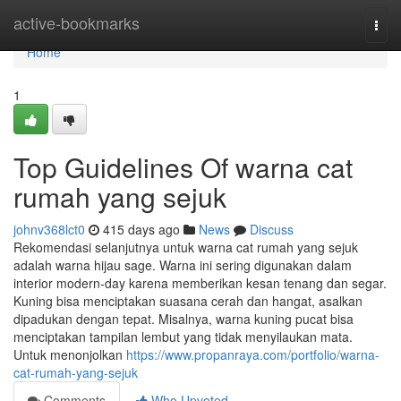
Home
active-bookmarks
Togg
navi
Home
1
Top Guidelines Of warna cat
rumah yang sejuk
johnv368lct0
415 days ago
News
Discuss
Rekomendasi selanjutnya untuk warna cat rumah yang sejuk
adalah warna hijau sage. Warna ini sering digunakan dalam
interior modern-day karena memberikan kesan tenang dan segar.
Kuning bisa menciptakan suasana cerah dan hangat, asalkan
dipadukan dengan tepat. Misalnya, warna kuning pucat bisa
menciptakan tampilan lembut yang tidak menyilaukan mata.
Untuk menonjolkan
https://www.propanraya.com/portfolio/warna-
cat-rumah-yang-sejuk
Comments
Who Upvoted