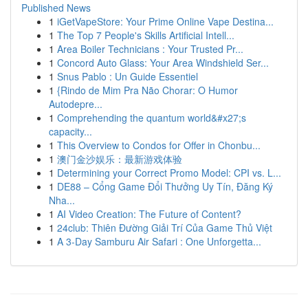
Published News
1
iGetVapeStore: Your Prime Online Vape Destina...
1
The Top 7 People's Skills Artificial Intell...
1
Area Boiler Technicians : Your Trusted Pr...
1
Concord Auto Glass: Your Area Windshield Ser...
1
Snus Pablo : Un Guide Essentiel
1
{Rindo de Mim Pra Não Chorar: O Humor
Autodepre...
1
Comprehending the quantum world&#x27;s
capacity...
1
This Overview to Condos for Offer in Chonbu...
1
澳门金沙娱乐：最新游戏体验
1
Determining your Correct Promo Model: CPI vs. L...
1
DE88 – Cổng Game Đổi Thưởng Uy Tín, Đăng Ký
Nha...
1
AI Video Creation: The Future of Content?
1
24club: Thiên Đường Giải Trí Của Game Thủ Việt
1
A 3-Day Samburu Air Safari : One Unforgetta...