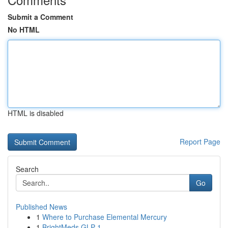
Submit a Comment
No HTML
HTML is disabled
Report Page
Search
Go
Published News
1
Where to Purchase Elemental Mercury
1
BrightMeds GLP-1