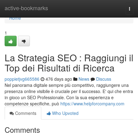
Home
active-bookmarks
Togg
navi
Home
1
La Strategia SEO : Raggiungi il
Top dei Risultati di Ricerca
poppietjvg665586
476 days ago
News
Discuss
Nel panorama digitale sempre più competitivo, raggiungere una
presenza online visibile è cruciale per il successo. E' qui che entra
in gioco un SEO Professionale. Con la sua esperienza e
competenze specifiche, può
https://www.helpforcompany.com
Comments
Who Upvoted
Comments