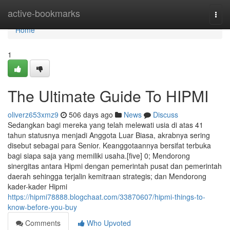
Home
active-bookmarks
Togg
navi
Home
1
The Ultimate Guide To HIPMI
oliverz653xmz9
506 days ago
News
Discuss
Sedangkan bagi mereka yang telah melewati usia di atas 41
tahun statusnya menjadi Anggota Luar Biasa, akrabnya sering
disebut sebagai para Senior. Keanggotaannya bersifat terbuka
bagi siapa saja yang memiliki usaha.[five] 0; Mendorong
sinergitas antara Hipmi dengan pemerintah pusat dan pemerintah
daerah sehingga terjalin kemitraan strategis; dan Mendorong
kader-kader Hipmi
https://hipmi78888.blogchaat.com/33870607/hipmi-things-to-
know-before-you-buy
Comments
Who Upvoted