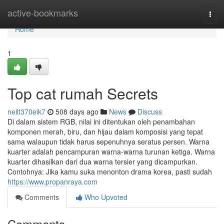
Home
active-bookmarks
Togg
navi
Home
1
Top cat rumah Secrets
neilt370eik7
508 days ago
News
Discuss
Di dalam sistem RGB, nilai ini ditentukan oleh penambahan
komponen merah, biru, dan hijau dalam komposisi yang tepat
sama walaupun tidak harus sepenuhnya seratus persen. Warna
kuarter adalah pencampuran warna-warna turunan ketiga. Warna
kuarter dihasilkan dari dua warna tersier yang dicampurkan.
Contohnya: Jika kamu suka menonton drama korea, pasti sudah
https://www.propanraya.com
Comments
Who Upvoted
Comments