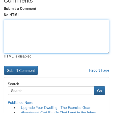
Submit a Comment
No HTML
HTML is disabled
Report Page
Search
Go
Published News
1
Upgrade Your Dwelling : The Exercise Gear
1
Abandoned Cart Emails That Land in the Inbox