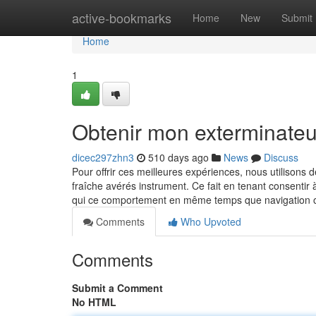
Home
active-bookmarks
Home
New
Submit
Home
1
Obtenir mon exterminateu
dicec297zhn3
510 days ago
News
Discuss
Pour offrir ces meilleures expériences, nous utilisons
fraîche avérés instrument. Ce fait en tenant consenti
qui ce comportement en même temps que navigation o
Comments
Who Upvoted
Comments
Submit a Comment
No HTML