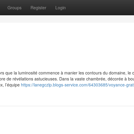
Groups
Register
Login
ors que la luminosité commence à manier les contours du domaine, le 
rore de révélations astucieuses. Dans la vaste chambrée, décorée à bo
ux, l’équipe
https://lanegczlp.blogs-service.com/64303685/voyance-grat