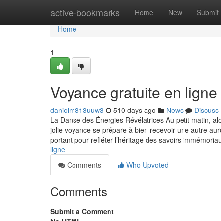
Home
active-bookmarks
Home
New
Submit
Home
1
Voyance gratuite en ligne
danielm813uuw3
510 days ago
News
Discuss
La Danse des Énergies Révélatrices Au petit matin, al
jolie voyance se prépare à bien recevoir une autre au
portant pour refléter l’héritage des savoirs immémoria
ligne
Comments
Who Upvoted
Comments
Submit a Comment