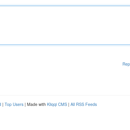
Rep
d
|
Top Users
| Made with
Kliqqi CMS
|
All RSS Feeds