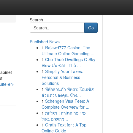
Search
Go
Published News
1
Rajawd777 Casino: The
Ultimate Online Gambling ...
1
Cho Thuê Dwellings C-Sky
View Ưu Đãi - Thủ ...
1
Simplify Your Taxes:
cabinet
Personal & Business
ut
Solutions
uite-en-
1
ที่พักส่วนตัว พัทยา: โอเอซิส
ส่วนตัวของคุณ ข้าง...
1
Schengen Visa Fees: A
Complete Overview for ...
1
פִּי יוֹסֵר הַתּוֹרָה : תגליות
מרגשים בעול...
1
Gratis Text for : A Top
Online Guide