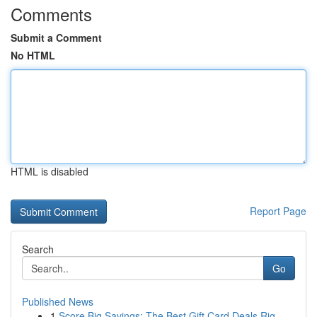
Comments
Submit a Comment
No HTML
HTML is disabled
Report Page
Search
Go
Published News
1
Score Big Savings: The Best Gift Card Deals Rig...